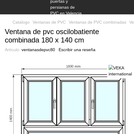
Catalogo
Ventanas de PVC
Ventanas de PVC combinadas
Ve
Ventana de pvc oscilobatiente
combinada 180 x 140 cm
Artículo:
ventanasdepvc80
Escribir una reseña