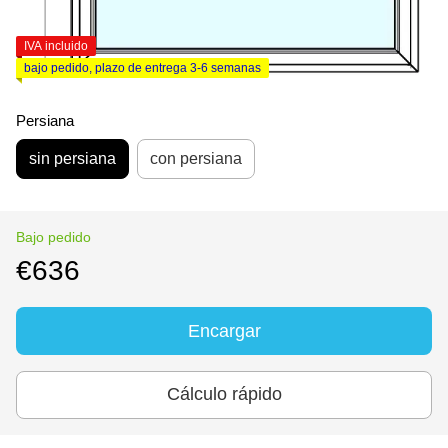
IVA incluido
bajo pedido, plazo de entrega 3-6 semanas
Persiana
sin persiana
con persiana
Bajo pedido
€636
Encargar
Cálculo rápido