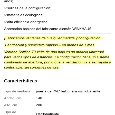
años;
✅solidez de la configuración;
✅materiales ecológicos;
✅alta eficiencia energética.
Accesorios básicos del fabricante alemán WINKHAUS.
¡Fabricamos ventanas de cualquier medida y configuración!
Fabricación y suministro rápidos – en menos de 1 mes.
Ventana Softline 70 Veka de una hoja es un modelo universal
para varios tipos de estancias. La configuración tiene un sistema
combinado de abertura, por lo que la ventilación va a ser rápida y
confortable, sin corrientes de aire.
Características
Tipo de ventana
puerta de PVC balconera oscilobatiente
Ancho, cm
140
Alto, cm
200
Tipo de
Oscilobatiente