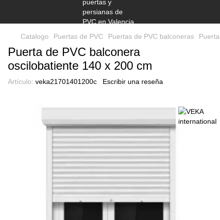
Catalogo
Puertas de PVC
Puertas de PVC balconeras
Puerta
Puerta de PVC balconera
oscilobatiente 140 x 200 cm
Artículo:
veka21701401200с
Escribir una reseña