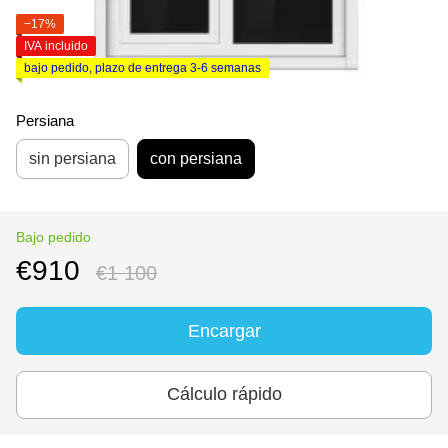
−17%
IVA incluido
bajo pedido, plazo de entrega 3-6 semanas
Persiana
sin persiana
con persiana
Bajo pedido
€910
€1 100
Encargar
Cálculo rápido