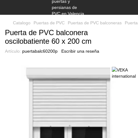
Catalogo
Puertas de PVC
Puertas de PVC balconeras
Puerta
Puerta de PVC balconera
oscilobatiente 60 x 200 cm
Artículo:
puertabalc60200p
Escribir una reseña