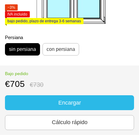
−3%
IVA incluido
bajo pedido, plazo de entrega 3-6 semanas
Persiana
sin persiana
con persiana
Bajo pedido
€705
€730
Encargar
Cálculo rápido