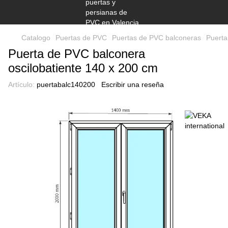
Catalogo
Puertas de PVC
Puertas de PVC balconeras
Puerta
Puerta de PVC balconera
oscilobatiente 140 x 200 cm
Artículo:
puertabalc140200
Escribir una reseña