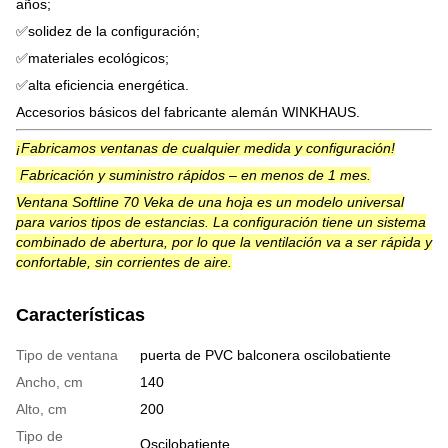
años;
✅solidez de la configuración;
✅materiales ecológicos;
✅alta eficiencia energética.
Accesorios básicos del fabricante alemán WINKHAUS.
¡Fabricamos ventanas de cualquier medida y configuración!
Fabricación y suministro rápidos – en menos de 1 mes.
Ventana Softline 70 Veka de una hoja es un modelo universal
para varios tipos de estancias. La configuración tiene un sistema
combinado de abertura, por lo que la ventilación va a ser rápida y
confortable, sin corrientes de aire.
Características
Tipo de ventana
puerta de PVC balconera oscilobatiente
Ancho, cm
140
Alto, cm
200
Tipo de
Oscilobatiente