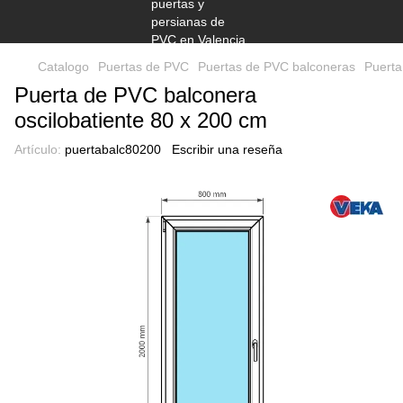
Catalogo
Puertas de PVC
Puertas de PVC balconeras
Puerta
Puerta de PVC balconera
oscilobatiente 80 x 200 cm
Artículo:
puertabalc80200
Escribir una reseña