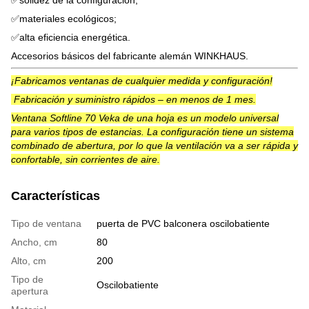
✅solidez de la configuración;
✅materiales ecológicos;
✅alta eficiencia energética.
Accesorios básicos del fabricante alemán WINKHAUS.
¡Fabricamos ventanas de cualquier medida y configuración!
Fabricación y suministro rápidos – en menos de 1 mes.
Ventana Softline 70 Veka de una hoja es un modelo universal
para varios tipos de estancias. La configuración tiene un sistema
combinado de abertura, por lo que la ventilación va a ser rápida y
confortable, sin corrientes de aire.
Características
Tipo de ventana
puerta de PVC balconera oscilobatiente
Ancho, cm
80
Alto, cm
200
Tipo de
Oscilobatiente
apertura