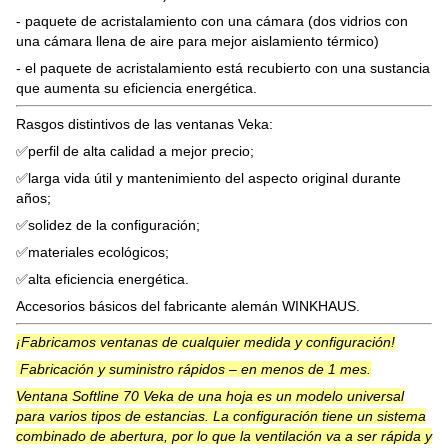
- paquete de acristalamiento con una cámara (dos vidrios con
una cámara llena de aire para mejor aislamiento térmico)
- el paquete de acristalamiento está recubierto con una sustancia
que aumenta su eficiencia energética.
Rasgos distintivos de las ventanas Veka:
✅perfil de alta calidad a mejor precio;
✅larga vida útil y mantenimiento del aspecto original durante
años;
✅solidez de la configuración;
✅materiales ecológicos;
✅alta eficiencia energética.
Accesorios básicos del fabricante alemán WINKHAUS.
¡Fabricamos ventanas de cualquier medida y configuración!
Fabricación y suministro rápidos – en menos de 1 mes.
Ventana Softline 70 Veka de una hoja es un modelo universal
para varios tipos de estancias. La configuración tiene un sistema
combinado de abertura, por lo que la ventilación va a ser rápida y