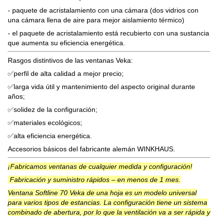
- paquete de acristalamiento con una cámara (dos vidrios con
una cámara llena de aire para mejor aislamiento térmico)
- el paquete de acristalamiento está recubierto con una sustancia
que aumenta su eficiencia energética.
Rasgos distintivos de las ventanas Veka:
✅perfil de alta calidad a mejor precio;
✅larga vida útil y mantenimiento del aspecto original durante
años;
✅solidez de la configuración;
✅materiales ecológicos;
✅alta eficiencia energética.
Accesorios básicos del fabricante alemán WINKHAUS.
¡Fabricamos ventanas de cualquier medida y configuración!
Fabricación y suministro rápidos – en menos de 1 mes.
Ventana Softline 70 Veka de una hoja es un modelo universal
para varios tipos de estancias. La configuración tiene un sistema
combinado de abertura, por lo que la ventilación va a ser rápida y