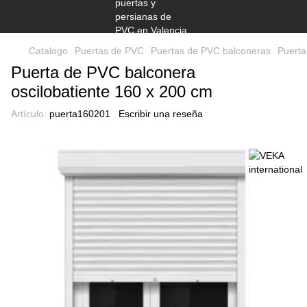
Catalogo
Puertas de PVC
Puertas de PVC balconeras
Puerta
Puerta de PVC balconera
oscilobatiente 160 x 200 cm
Artículo:
puerta160201
Escribir una reseña