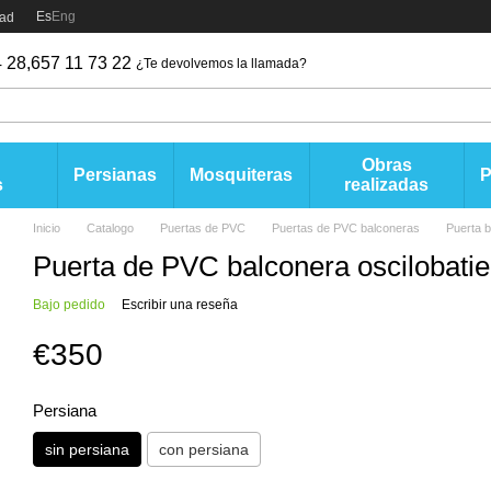
Es
Eng
dad
 28,
657 11 73 22
¿Te devolvemos la llamada?
Obras
Persianas
Mosquiteras
s
realizadas
Inicio
Catalogo
Puertas de PVC
Puertas de PVC balconeras
Puerta b
Puerta de PVC balconera oscilobati
Bajo pedido
Escribir una reseña
€350
Persiana
sin persiana
con persiana