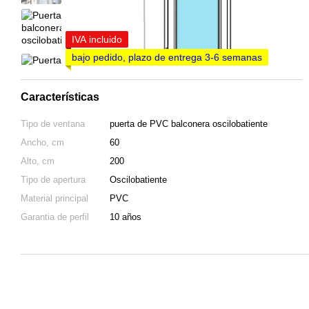
IVA incluido
bajo pedido, plazo de entrega 3-6 semanas
Características
Tipo de ventana
puerta de PVC balconera oscilobatiente
Ancho, cm
60
Alto, cm
200
Tipo de apertura
Oscilobatiente
Material principal
PVC
Garantia de perfil
10 años