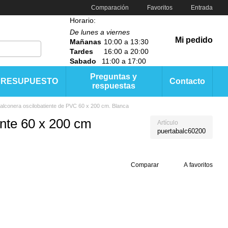
Comparación
Favoritos
Entrada
Horario:
De lunes a viernes
Mi pedido
Mañanas
10:00 a 13:30
Tardes
16:00 a 20:00
Sabado
11:00 a 17:00
Preguntas y
PRESUPUESTO
Contacto
respuestas
alconera oscilobatiente de PVC 60 x 200 cm. Blanca
ente 60 x 200 cm
Artículo
puertabalc60200
Comparar
A favoritos