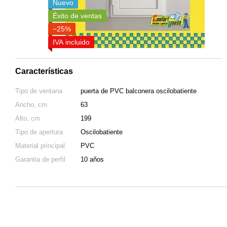
Nuevo
Éxito de ventas
−25%
IVA incluido
Características
Tipo de ventana
puerta de PVC balconera oscilobatiente
Ancho, cm
63
Alto, cm
199
Tipo de apertura
Oscilobatiente
Material principal
PVC
Garantia de perfil
10 años