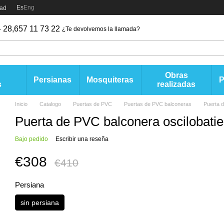
Es
Eng
dad
 28,
657 11 73 22
¿Te devolvemos la llamada?
Obras
Persianas
Mosquiteras
s
realizadas
Inicio
Catalogo
Puertas de PVC
Puertas de PVC balconeras
Puerta d
Puerta de PVC balconera oscilobati
Bajo pedido
Escribir una reseña
€308
€410
Persiana
sin persiana