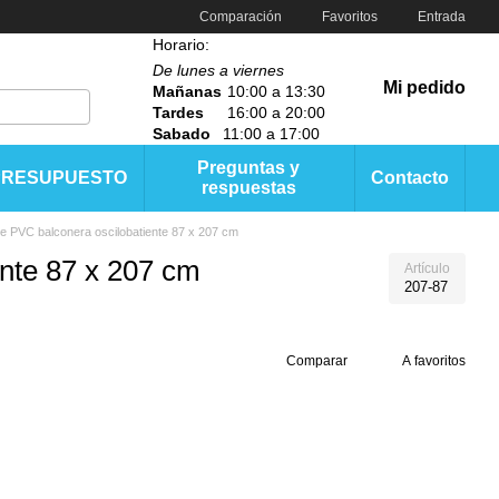
Comparación
Favoritos
Entrada
Horario:
De lunes a viernes
Mi pedido
Mañanas
10:00 a 13:30
Tardes
16:00 a 20:00
Sabado
11:00 a 17:00
Preguntas y
PRESUPUESTO
Contacto
respuestas
e PVC balconera oscilobatiente 87 x 207 cm
ente 87 x 207 cm
Artículo
207-87
Comparar
A favoritos