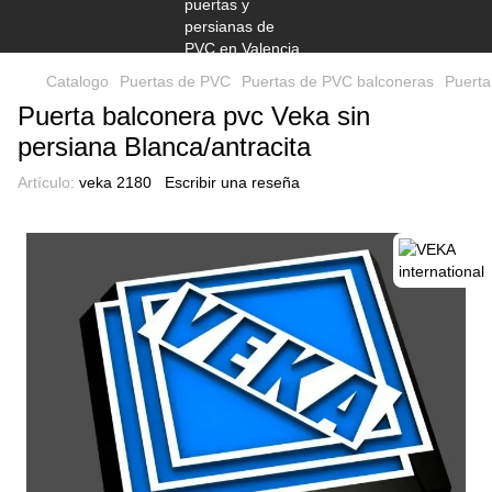
Catalogo
Puertas de PVC
Puertas de PVC balconeras
Puerta
Puerta balconera pvc Veka sin
persiana Blanca/antracita
Artículo:
veka 2180
Escribir una reseña