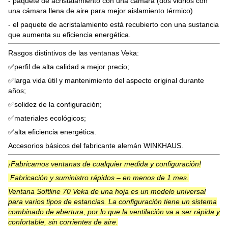
- paquete de acristalamiento con una cámara (dos vidrios con
una cámara llena de aire para mejor aislamiento térmico)
- el paquete de acristalamiento está recubierto con una sustancia
que aumenta su eficiencia energética.
Rasgos distintivos de las ventanas Veka:
✅perfil de alta calidad a mejor precio;
✅larga vida útil y mantenimiento del aspecto original durante
años;
✅solidez de la configuración;
✅materiales ecológicos;
✅alta eficiencia energética.
Accesorios básicos del fabricante alemán WINKHAUS.
¡Fabricamos ventanas de cualquier medida y configuración!
Fabricación y suministro rápidos – en menos de 1 mes.
Ventana Softline 70 Veka de una hoja es un modelo universal
para varios tipos de estancias. La configuración tiene un sistema
combinado de abertura, por lo que la ventilación va a ser rápida y
confortable, sin corrientes de aire.