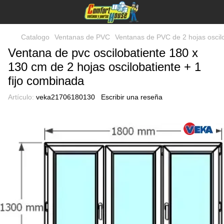
Catalogo
Ventanas de PVC
Ventanas de PVC de 2 hojas oscilob
Ventana de pvc oscilobatiente 180 x
130 cm de 2 hojas oscilobatiente + 1
fijo combinada
Artículo:
veka21706180130
Escribir una reseña