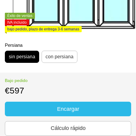
Éxito de ventas
IVA incluido
bajo pedido, plazo de entrega 3-6 semanas
Persiana
sin persiana
con persiana
Bajo pedido
€597
Encargar
Cálculo rápido