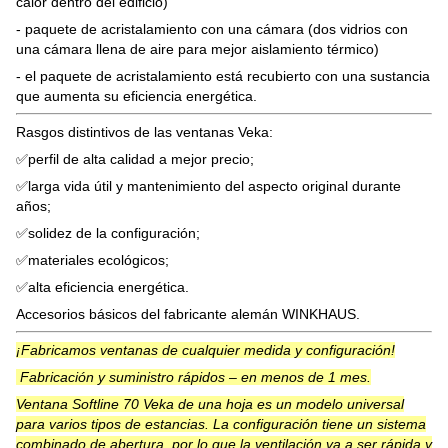
calor dentro del edificio)
- paquete de acristalamiento con una cámara (dos vidrios con
una cámara llena de aire para mejor aislamiento térmico)
- el paquete de acristalamiento está recubierto con una sustancia
que aumenta su eficiencia energética.
Rasgos distintivos de las ventanas Veka:
✅perfil de alta calidad a mejor precio;
✅larga vida útil y mantenimiento del aspecto original durante
años;
✅solidez de la configuración;
✅materiales ecológicos;
✅alta eficiencia energética.
Accesorios básicos del fabricante alemán WINKHAUS.
¡Fabricamos ventanas de cualquier medida y configuración!
Fabricación y suministro rápidos – en menos de 1 mes.
Ventana Softline 70 Veka de una hoja es un modelo universal
para varios tipos de estancias. La configuración tiene un sistema
combinado de abertura, por lo que la ventilación va a ser rápida y