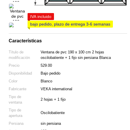
IVA incluido
bajo pedido, plazo de entrega 3-6 semanas
Características
Título de
Ventana de pvc 190 x 100 cm 2 hojas
modificación
oscilobatiente + 1 fijo sin persiana Blanca
Precio
529.00
Disponibilidad
Bajo pedido
Color
Blanco
Fabricante
VEKA international
Tipo de
2 hojas + 1 fijo
ventana
Tipo de
Oscilobatiente
apertura
Persiana
sin persiana