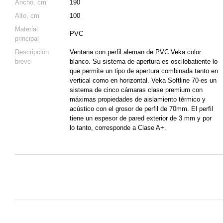
Ancho, cm
190
Alto, cm
100
Material
PVC
principal
Descripción
Ventana con perfil aleman de PVC Veka color
breve
blanco. Su sistema de apertura es oscilobatiente lo
que permite un tipo de apertura combinada tanto en
vertical como en horizontal. Veka Softline 70-es un
sistema de cinco cámaras clase premium con
máximas propiedades de aislamiento térmico y
acústico con el grosor de perfil de 70mm. El perfil
tiene un espesor de pared exterior de 3 mm y por
lo tanto, corresponde a Clase A+.