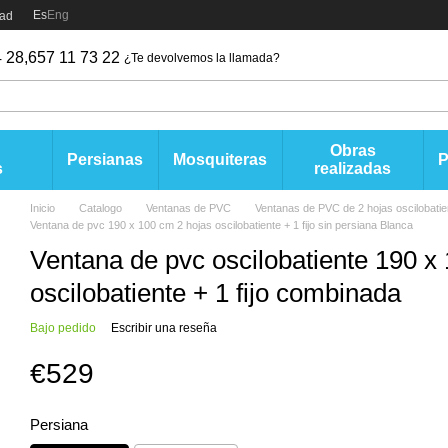
Es
Eng
dad
 28,
657 11 73 22
¿Te devolvemos la llamada?
Obras
Persianas
Mosquiteras
s
realizadas
Inicio
Catalogo
Ventanas de PVC
Ventanas de PVC de 2 hojas oscilobatien
Ventana de pvc 190 x 100 cm 2 hojas oscilobatiente + 1 fijo sin persiana Blanca
Ventana de pvc oscilobatiente 190 x
oscilobatiente + 1 fijo combinada
Bajo pedido
Escribir una reseña
€529
Persiana