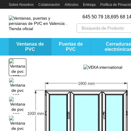
Перейти к основному контенту
Sobre Nosotros
Colaboración
Articulos
Entrega
Política de Privaci
645 50 79 18,
695 68 14
Ventanas de
Puertas de
Cerraduras
PVC
PVC
electrónica