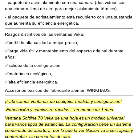
- paquete de acristalamiento con una cámara (dos vidrios con
una cámara llena de aire para mejor aislamiento térmico)
- el paquete de acristalamiento está recubierto con una sustancia
que aumenta su eficiencia energética.
Rasgos distintivos de las ventanas Veka:
✅perfil de alta calidad a mejor precio;
✅larga vida útil y mantenimiento del aspecto original durante
años;
✅solidez de la configuración;
✅materiales ecológicos;
✅alta eficiencia energética.
Accesorios básicos del fabricante alemán WINKHAUS.
¡Fabricamos ventanas de cualquier medida y configuración!
Fabricación y suministro rápidos – en menos de 1 mes.
Ventana Softline 70 Veka de una hoja es un modelo universal
para varios tipos de estancias. La configuración tiene un sistema
combinado de abertura, por lo que la ventilación va a ser rápida y
confortable, sin corrientes de aire.