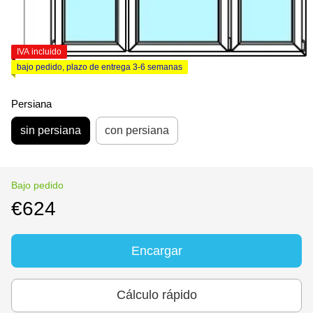
IVA incluido
bajo pedido, plazo de entrega 3-6 semanas
Persiana
sin persiana
con persiana
Bajo pedido
€624
Encargar
Cálculo rápido