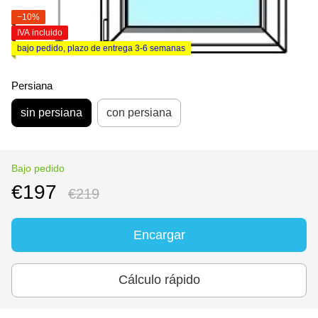
−10%
IVA incluido
bajo pedido, plazo de entrega 3-6 semanas
Persiana
sin persiana
con persiana
Bajo pedido
€197
€219
Encargar
Cálculo rápido