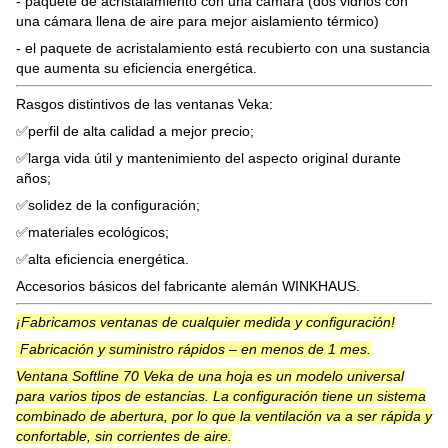
- paquete de acristalamiento con una cámara (dos vidrios con
una cámara llena de aire para mejor aislamiento térmico)
- el paquete de acristalamiento está recubierto con una sustancia
que aumenta su eficiencia energética.
Rasgos distintivos de las ventanas Veka:
✅perfil de alta calidad a mejor precio;
✅larga vida útil y mantenimiento del aspecto original durante
años;
✅solidez de la configuración;
✅materiales ecológicos;
✅alta eficiencia energética.
Accesorios básicos del fabricante alemán WINKHAUS.
¡Fabricamos ventanas de cualquier medida y configuración!
Fabricación y suministro rápidos – en menos de 1 mes.
Ventana Softline 70 Veka de una hoja es un modelo universal
para varios tipos de estancias. La configuración tiene un sistema
combinado de abertura, por lo que la ventilación va a ser rápida y
confortable, sin corrientes de aire.