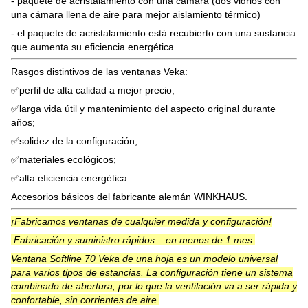
- paquete de acristalamiento con una cámara (dos vidrios con
una cámara llena de aire para mejor aislamiento térmico)
- el paquete de acristalamiento está recubierto con una sustancia
que aumenta su eficiencia energética.
Rasgos distintivos de las ventanas Veka:
✅perfil de alta calidad a mejor precio;
✅larga vida útil y mantenimiento del aspecto original durante
años;
✅solidez de la configuración;
✅materiales ecológicos;
✅alta eficiencia energética.
Accesorios básicos del fabricante alemán WINKHAUS.
¡Fabricamos ventanas de cualquier medida y configuración!
Fabricación y suministro rápidos – en menos de 1 mes.
Ventana Softline 70 Veka de una hoja es un modelo universal
para varios tipos de estancias. La configuración tiene un sistema
combinado de abertura, por lo que la ventilación va a ser rápida y
confortable, sin corrientes de aire.