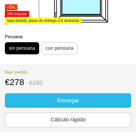
−5%
IVA incluido
bajo pedido, plazo de entrega 3-6 semanas
Persiana
sin persiana
con persiana
Bajo pedido
€278
€293
Encargar
Cálculo rápido