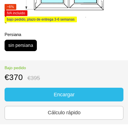
−6%
IVA incluido
bajo pedido, plazo de entrega 3-6 semanas
Persiana
sin persiana
Bajo pedido
€370
€395
Encargar
Cálculo rápido