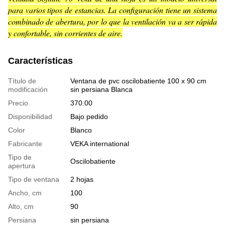
para varios tipos de estancias. La configuración tiene un sistema
combinado de abertura, por lo que la ventilación va a ser rápida
y confortable, sin corrientes de aire.
Características
Título de
Ventana de pvc oscilobatiente 100 x 90 cm
modificación
sin persiana Blanca
Precio
370.00
Disponibilidad
Bajo pedido
Color
Blanco
Fabricante
VEKA international
Tipo de
Oscilobatiente
apertura
Tipo de ventana
2 hojas
Ancho, cm
100
Alto, cm
90
Persiana
sin persiana