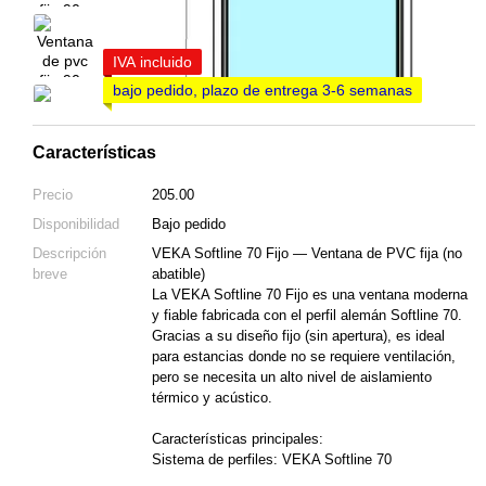
IVA incluido
bajo pedido, plazo de entrega 3-6 semanas
Características
Precio
205.00
Disponibilidad
Bajo pedido
Descripción
VEKA Softline 70 Fijo — Ventana de PVC fija (no
breve
abatible)
La VEKA Softline 70 Fijo es una ventana moderna
y fiable fabricada con el perfil alemán Softline 70.
Gracias a su diseño fijo (sin apertura), es ideal
para estancias donde no se requiere ventilación,
pero se necesita un alto nivel de aislamiento
térmico y acústico.
Características principales:
Sistema de perfiles: VEKA Softline 70