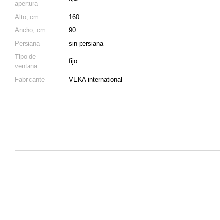
apertura
Alto, cm
160
Ancho, cm
90
Persiana
sin persiana
Tipo de
fijo
ventana
Fabricante
VEKA international