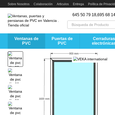
Перейти к основному контенту
Sobre Nosotros
Colaboración
Articulos
Entrega
Política de Privaci
645 50 79 18,
695 68 14
Ventanas de
Puertas de
Cerraduras
PVC
PVC
electrónica