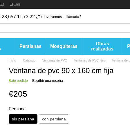
Es
Eng
dad
 28,
657 11 73 22
¿Te devolvemos la llamada?
Obras
Persianas
Mosquiteras
s
realizadas
Inicio
Catalogo
Ventanas de PVC
Ventanas de PVC fijas
Ventana de p
Ventana de pvc 90 x 160 cm fija
Bajo pedido
Escribir una reseña
€205
Persiana
sin persiana
con persiana