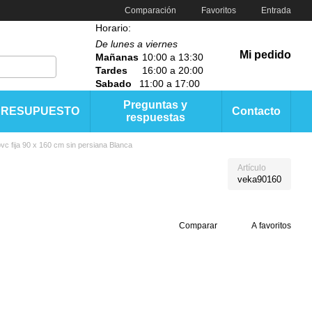
Comparación
Favoritos
Entrada
Horario:
De lunes a viernes
Mi pedido
Mañanas
10:00 a 13:30
Tardes
16:00 a 20:00
Sabado
11:00 a 17:00
Preguntas y
PRESUPUESTO
Contacto
respuestas
vc fija 90 x 160 cm sin persiana Blanca
Artículo
veka90160
Comparar
A favoritos