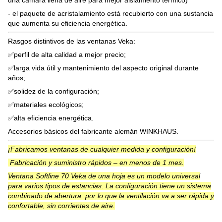
- el paquete de acristalamiento está recubierto con una sustancia
que aumenta su eficiencia energética.
Rasgos distintivos de las ventanas Veka:
✅perfil de alta calidad a mejor precio;
✅larga vida útil y mantenimiento del aspecto original durante
años;
✅solidez de la configuración;
✅materiales ecológicos;
✅alta eficiencia energética.
Accesorios básicos del fabricante alemán WINKHAUS.
¡Fabricamos ventanas de cualquier medida y configuración!
Fabricación y suministro rápidos – en menos de 1 mes.
Ventana Softline 70 Veka de una hoja es un modelo universal
para varios tipos de estancias. La configuración tiene un sistema
combinado de abertura, por lo que la ventilación va a ser rápida y
confortable, sin corrientes de aire.