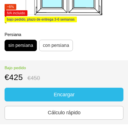
−6%
IVA incluido
bajo pedido, plazo de entrega 3-6 semanas
Persiana
sin persiana
con persiana
Bajo pedido
€425
€450
Encargar
Cálculo rápido