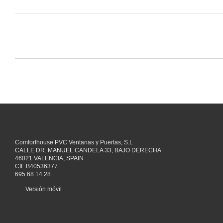
Comforthouse PVC Ventanas y Puertas, S.L
CALLE DR. MANUEL CANDELA 33, BAJO DERECHA
46021 VALENCIA, SPAIN
CIF B40536377
695 68 14 28
Versión móvil