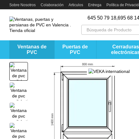
Перейти к основному контенту
Sobre Nosotros
Colaboración
Articulos
Entrega
Política de Privaci
645 50 79 18,
695 68 14
Ventanas de
Puertas de
Cerraduras
PVC
PVC
electrónica