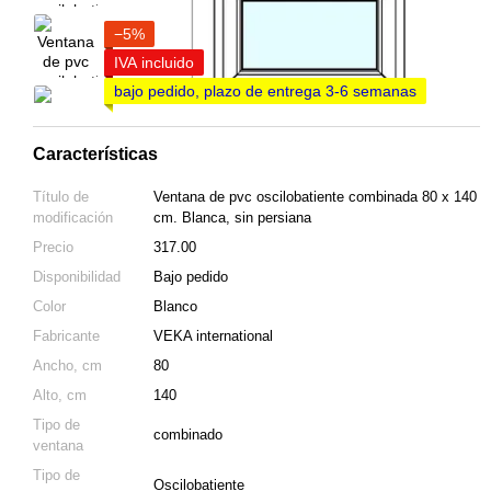
−5%
IVA incluido
bajo pedido, plazo de entrega 3-6 semanas
Características
Título de
Ventana de pvc oscilobatiente combinada 80 x 140
modificación
cm. Blanca, sin persiana
Precio
317.00
Disponibilidad
Bajo pedido
Color
Blanco
Fabricante
VEKA international
Ancho, cm
80
Alto, cm
140
Tipo de
combinado
ventana
Tipo de
Oscilobatiente