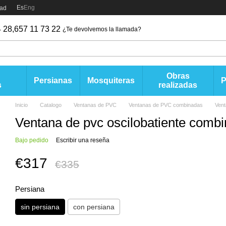
Es
Eng
dad
 28,
657 11 73 22
¿Te devolvemos la llamada?
Obras
Persianas
Mosquiteras
s
realizadas
Inicio
Catalogo
Ventanas de PVC
Ventanas de PVC combinadas
Vent
Ventana de pvc oscilobatiente comb
Bajo pedido
Escribir una reseña
€317
€335
Persiana
sin persiana
con persiana