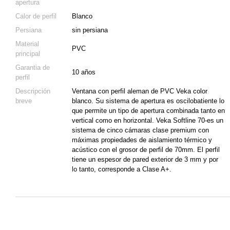
apertura
Calor de perfil
Blanco
Persiana
sin persiana
Material
PVC
principal
Garantia de
10 años
perfil
Descripción
Ventana con perfil aleman de PVC Veka color
breve
blanco. Su sistema de apertura es oscilobatiente lo
que permite un tipo de apertura combinada tanto en
vertical como en horizontal. Veka Softline 70-es un
sistema de cinco cámaras clase premium con
máximas propiedades de aislamiento térmico y
acústico con el grosor de perfil de 70mm. El perfil
tiene un espesor de pared exterior de 3 mm y por
lo tanto, corresponde a Clase A+.