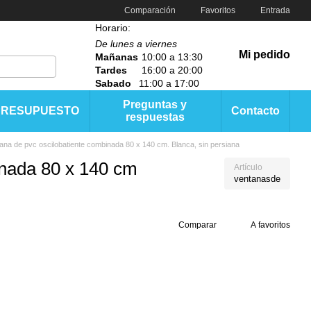
Comparación
Favoritos
Entrada
Horario:
De lunes a viernes
Mi pedido
Mañanas
10:00 a 13:30
Tardes
16:00 a 20:00
Sabado
11:00 a 17:00
Preguntas y
PRESUPUESTO
Contacto
respuestas
ana de pvc oscilobatiente combinada 80 x 140 cm. Blanca, sin persiana
inada 80 x 140 cm
Artículo
ventanasde
Comparar
A favoritos