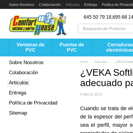
Перейти к основному контенту
Sobre Nosotros
Colaboración
Articulos
Entrega
Política de Privaci
645 50 79 18,
695 68 14
Ventanas de
Puertas de
Cerraduras
PVC
PVC
electrónica
Sobre Nosotros
Inicio
Articulos
¿VEKA Softli
¿VEKA Softli
Colaboración
adecuado pa
Articulos
Entrega
9 March 2023
Política de Privacidad
Cuando se trata de el
Sitemap
de la espesor del per
sea el perfil, mayor 