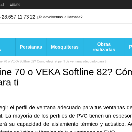
Es
Eng
dad
 28,
657 11 73 22
¿Te devolvemos la llamada?
Obras
Persianas
Mosquiteras
s
realizadas
ne 70 o VEKA Softline 82? Cómo elegir el perfil de ventana adecuado para ti
ne 70 o VEKA Softline 82? Cómo
ra ti
egir el perfil de ventana adecuado para tus
ventanas d
fil. La mayoría de los perfiles de PVC tienen un espes
será su capacidad de aislamiento térmico y acústico. Ad