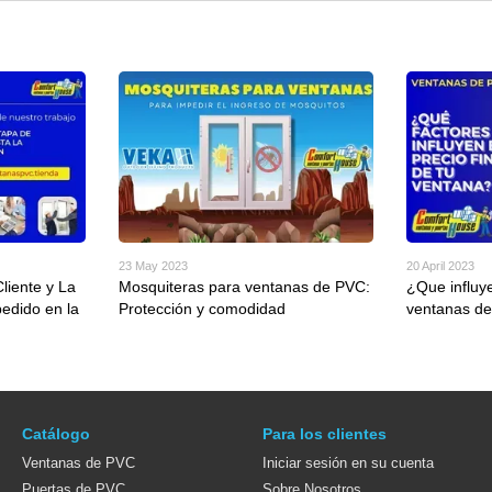
23 May 2023
20 April 2023
liente y La
Mosquiteras para ventanas de PVC:
¿Que influye
pedido en la
Protección y comodidad
ventanas d
Catálogo
Para los clientes
Ventanas de PVC
Iniciar sesión en su cuenta
Puertas de PVC
Sobre Nosotros